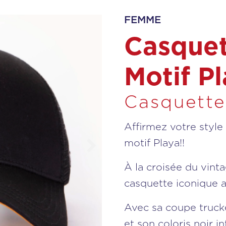
FEMME
Casquet
Motif Pl
Casquette
Affirmez votre style 
motif Playa!!
À la croisée du vint
casquette iconique al
Avec sa coupe trucke
et son coloris noir 