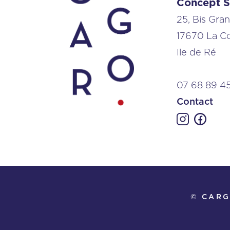
Concept S
25, Bis Gra
17670 La C
Ile de Ré
07 68 89 4
Contact
© CARG