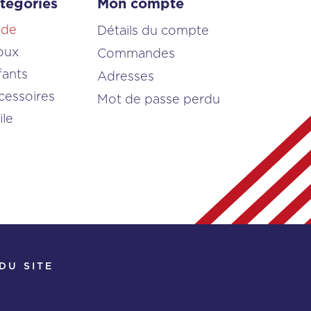
tégories
Mon compte
de
Détails du compte
oux
Commandes
fants
Adresses
cessoires
Mot de passe perdu
ile
DU SITE